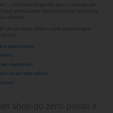
— referência em gestão para o mercado pet —
Vet
e você precisa saber para estruturar sua marca
 e eficiente.
ter um pet shop online e quais passos seguir
leitura!
;
ero: passo a passo
;
nline?
;
 pet shop online?
;
 abrir um pet shop online?
.
 a pena?
et shop do zero: passo a