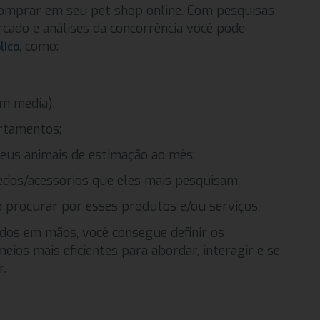
 comprar em seu pet shop online. Com pesquisas
rcado e análises da concorrência você pode
, como:
lico
em média);
rtamentos;
eus animais de estimação ao mês;
edos/acessórios que eles mais pesquisam;
 procurar por esses produtos e/ou serviços.
dos em mãos, você consegue definir os
meios mais eficientes para abordar, interagir e se
r.