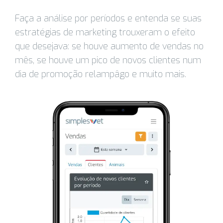
Faça a análise por períodos e entenda se suas
estratégias de marketing trouxeram o efeito
que desejava: se houve aumento de vendas no
mês, se houve um pico de novos clientes num
dia de promoção relampâgo e muito mais.