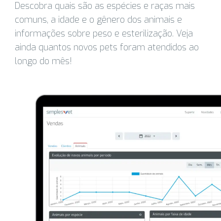
Descobra quais são as espécies e raças mais
comuns, a idade e o gênero dos animais e
informações sobre peso e esterilização. Veja
ainda quantos novos pets foram atendidos ao
longo do mês!