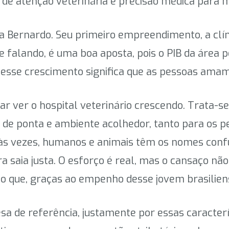
 de atenção veterinária e precisão médica para m
ta Bernardo. Seu primeiro empreendimento, a clín
falando, é uma boa aposta, pois o PIB da área pe
sse crescimento significa que as pessoas amam 
inuar ver o hospital veterinário crescendo. Trata
 de ponta e ambiente acolhedor, tanto para os pe
e, às vezes, humanos e animais têm os nomes conf
 saia justa. O esforço é real, mas o cansaço não
io que, graças ao empenho desse jovem brasiliense
esa de referência, justamente por essas caracter