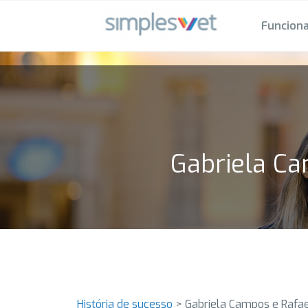
Funciona
Gabriela Ca
História de sucesso
>
Gabriela Campos e Rafae