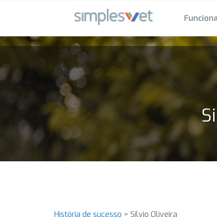
Funciona
Si
História de sucesso
>
Silvio Oliveira