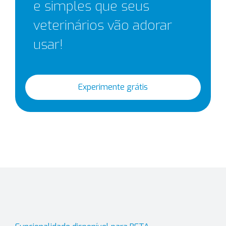
e simples que seus
veterinários vão adorar
usar!
Experimente grátis