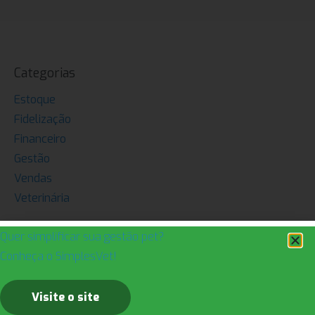
Categorias
Estoque
Fidelização
Financeiro
Gestão
Vendas
Veterinária
Quer simplificar sua gestão pet?
SimplesVet
Conheça o SimplesVet!
Usamos a tecnologia para simplificar a gestão pet e
trazer mais felicidade para as pessoas
Visite o site
Visite nosso site