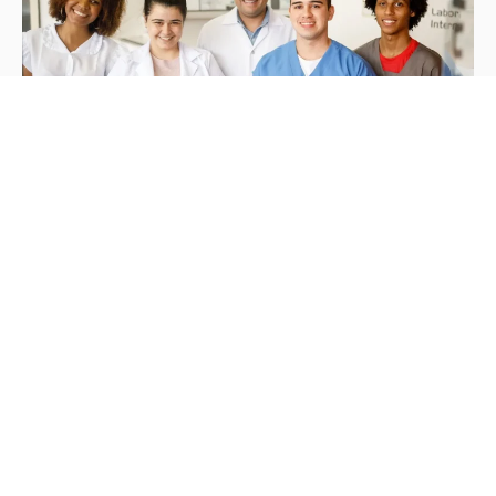
Gestão
Eficiência no centro cirúrgico veterinário: como reduzir
custos sem perder qualidade