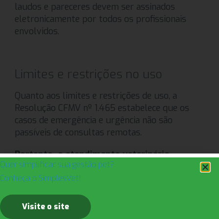
laudos e pareceres devem ser assinados
eletronicamente por todos os profissionais
envolvidos.
Limites e restrições no uso
Quanto aos limites e restrições de uso, a
Resolução CFMV nº 1.465 estabelece que os
casos de emergência e urgência não são
passíveis de consultas remotas.
Portanto, o atendimento veterinário
Quer simplificar sua gestão pet?
presencial é obrigatório nessas situações.
Conheça o SimplesVet!
A responsabilidade de estabelecer os limites é
do médico-veterinário, que pode decidir o que
Visite o site
será realizado ou não durante a sessão.