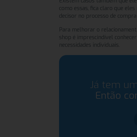
Existem casos também que ele
como essas, fica claro que ele
decisor no processo de compra 
Para melhorar o relacionamento 
shop é imprescindível conhecer
necessidades individuais.
Já tem um
Então co