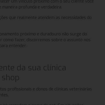
belecer um vínculo próximo com o seu cliente você
e maneira profunda e verdadeira.
luções que realmente atendem as necessidades do
ionamento próximo e duradouro não surge do
er como fazer, discorremos sobre o assunto nos
para entender.
ente da sua clínica
t shop
os profissionais e donos de clínicas veterinárias
ntes.