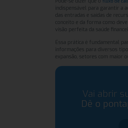
Pode-se dizer que o
fluxo de cai
indispensável para garantir a 
das entradas e saídas de recur
conceito e da forma como deve 
visão perfeita da saúde finance
Essa prática é fundamental par
informações para diversos tipo
expansão, setores com maior o
Vai abrir s
Dê o pont