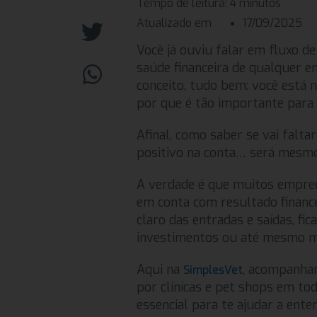
Tempo de leitura:
4
minutos
Atualizado em
17/09/2025
Você já ouviu falar em fluxo de
saúde financeira de qualquer e
conceito, tudo bem: você está n
por que é tão importante para c
Afinal, como saber se vai falta
positivo na conta… será mesmo
A verdade é que muitos empre
em conta com resultado finance
claro das entradas e saídas, fic
investimentos ou até mesmo m
Aqui na
, acompanham
SimplesVet
por clínicas e pet shops em tod
essencial para te ajudar a enten