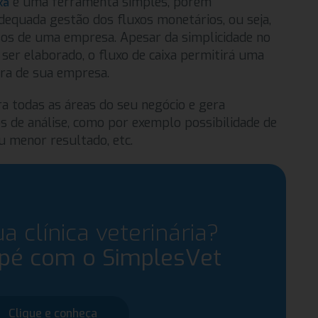
é uma ferramenta simples, porém
xa
adequada gestão dos fluxos monetários, ou seja,
sos de uma empresa. Apesar da simplicidade no
ser elaborado, o fluxo de caixa permitirá uma
ira de sua empresa.
a todas as áreas do seu negócio e gera
s de análise, como por exemplo possibilidade de
u menor resultado, etc.
ua clínica veterinária?
apé com o SimplesVet
Clique e conheça