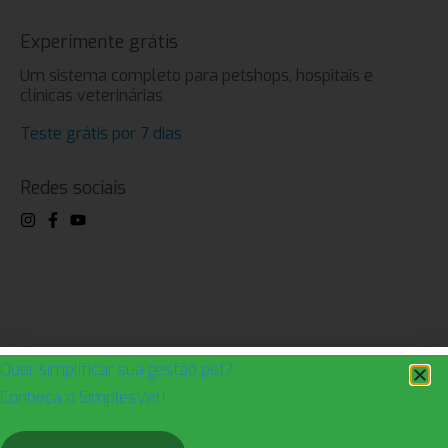
Experimente grátis
Um sistema completo para petshops, hospitais e
clínicas veterinárias
Teste grátis por 7 dias
Redes sociais
2022 SimplesVet Tecnologia S/A
Quer simplificar sua gestão pet?
Rua Minas Gerais, 498 – 3º andar – Pituba – Salvador/BA
CNPJ 05.767.214/0001-01
Conheça o SimplesVet!