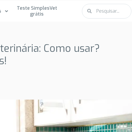
Teste SimplesVet
s
grátis
eterinária: Como usar?
s!