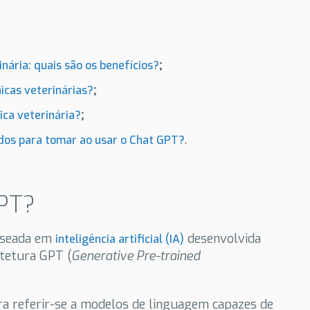
;
inária: quais são os benefícios?
;
icas veterinárias?
;
ica veterinária?
.
ados para tomar ao usar o Chat GPT?
GPT?
aseada em
desenvolvida
inteligência artificial (IA)
itetura GPT (
Generative Pre-trained
ra referir-se a modelos de linguagem capazes de