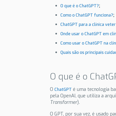
;
O que é o ChatGPT?
;
Como o ChatGPT funciona?
ChatGPT para a clínica veter
Onde usar o ChatGPT em clín
Como usar o ChatGPT na clín
Quais são os principais cuid
O que é o Chat
O
é uma tecnologia b
ChatGPT
pela OpenAI, que utiliza a arqu
Transformer
).
O GPT, por sua vez, é usado pa