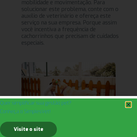
mobilidade e movimentação. Para
solucionar este problema, conte com o
auxílio de veterinário e ofereça este
serviço na sua empresa. Porque assim
você incentiva a frequência de
cachorrinhos que precisam de cuidados
especiais.
Quer simplificar sua gestão pet?
Conheça o SimplesVet!
Visite o site
Planet Pet (PE), cliente SimplesVet