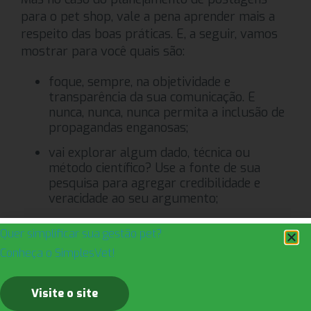
para o pet shop, vale a pena aprender mais a
respeito das boas práticas. E, a seguir, vamos
mostrar para você quais são:
foque, sempre, na objetividade e
transparência da sua comunicação. E
nunca, nunca, nunca permita a inclusão de
propagandas enganosas;
vai explorar algum dado, técnica ou
método científico? Use a fonte de sua
pesquisa para agregar credibilidade e
veracidade ao seu argumento;
vai compartilhar algum artigo ou fato
Quer simplificar sua gestão pet?
relevante do mercado? A fonte de
Conheça o SimplesVet!
consulta também pode — e deve — ser
compartilhada;
Visite o site
imagens e informações dos pets podem
ser usadas nas suas redes sociais para fins