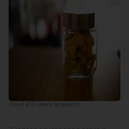
Univet (ES), cliente SimplesVet