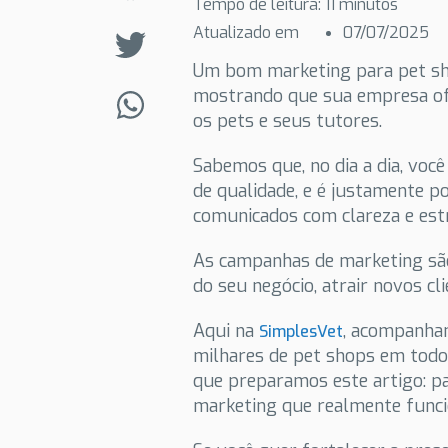
Tempo de leitura:
11
minutos
Atualizado em
07/07/2025
Um bom marketing para pet sho
mostrando que sua empresa ofe
os pets e seus tutores.
Sabemos que, no dia a dia, voc
de qualidade, e é justamente p
comunicados com clareza e estr
As campanhas de marketing são
do seu negócio, atrair novos cl
Aqui na
, acompanham
SimplesVet
milhares de pet shops em todo o
que preparamos este artigo: p
marketing que realmente func