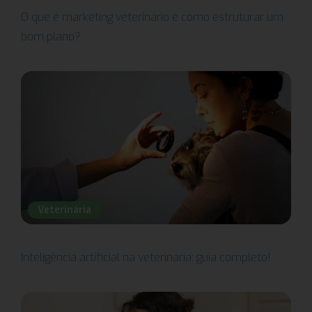
O que é marketing veterinário e como estruturar um
bom plano?
Veterinária
Inteligência artificial na veterinária: guia completo!