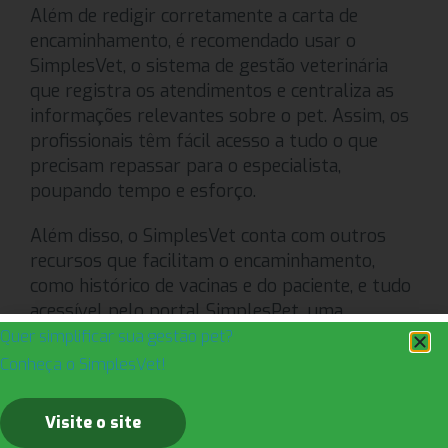
Além de redigir corretamente a carta de
encaminhamento, é recomendado usar o
SimplesVet, o sistema de gestão veterinária
que registra os atendimentos e centraliza as
informações relevantes sobre o pet. Assim, os
profissionais têm fácil acesso a tudo o que
precisam repassar para o especialista,
poupando tempo e esforço.
Além disso, o SimplesVet conta com outros
recursos que facilitam o encaminhamento,
como histórico de vacinas e do paciente, e tudo
acessível pelo portal SimplesPet, uma
plataforma que centraliza tudo o que os
Quer simplificar sua gestão pet?
profissionais precisam saber sobre os animais
Conheça o SimplesVet!
antes do tratamento.
Visite o site