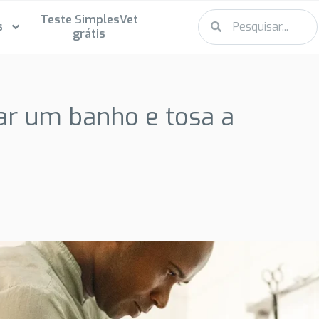
Teste SimplesVet
s
grátis
r um banho e tosa a