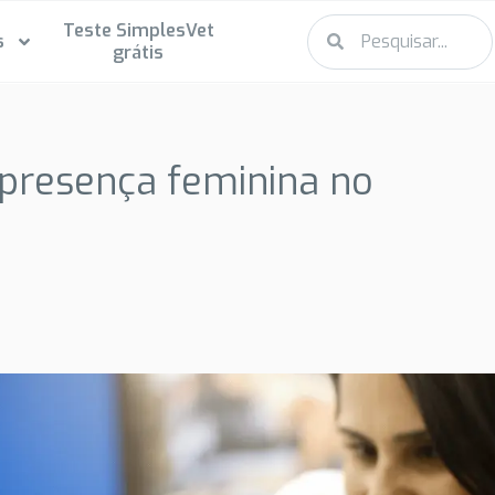
Teste SimplesVet
s
grátis
a presença feminina no