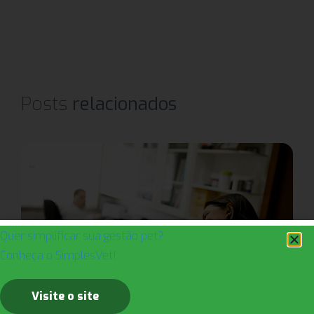
Posts
relacionados
Quer simplificar sua gestão pet?
Conheça o SimplesVet!
Vendas
Visite o site